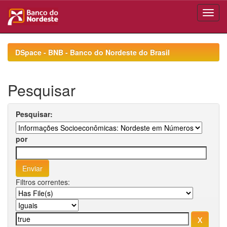
Skip
navigation
DSpace - BNB - Banco do Nordeste do Brasil
Pesquisar
Pesquisar:
por
Filtros correntes: