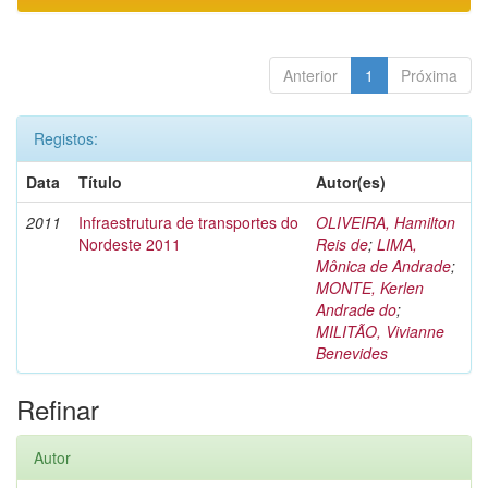
Anterior
1
Próxima
Registos:
Data
Título
Autor(es)
2011
Infraestrutura de transportes do
OLIVEIRA, Hamilton
Nordeste 2011
Reis de
;
LIMA,
Mônica de Andrade
;
MONTE, Kerlen
Andrade do
;
MILITÃO, Vivianne
Benevides
Refinar
Autor