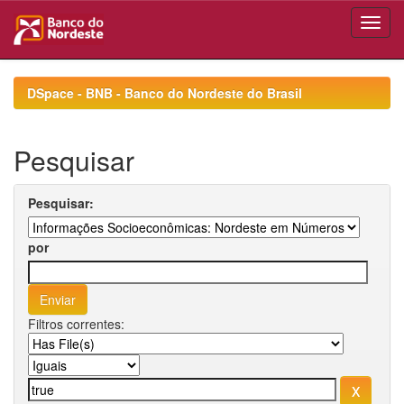
Skip
navigation
DSpace - BNB - Banco do Nordeste do Brasil
Pesquisar
Pesquisar:
por
Filtros correntes: