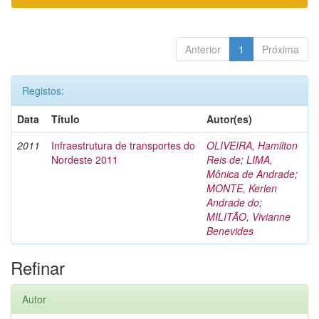
Anterior
1
Próxima
Registos:
Data
Título
Autor(es)
2011
Infraestrutura de transportes do
OLIVEIRA, Hamilton
Nordeste 2011
Reis de
;
LIMA,
Mônica de Andrade
;
MONTE, Kerlen
Andrade do
;
MILITÃO, Vivianne
Benevides
Refinar
Autor