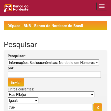
Skip
navigation
DSpace - BNB - Banco do Nordeste do Brasil
Pesquisar
Pesquisar:
por
Filtros correntes: