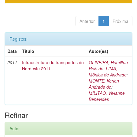
Anterior
1
Próxima
Registos:
Data
Título
Autor(es)
2011
Infraestrutura de transportes do
OLIVEIRA, Hamilton
Nordeste 2011
Reis de
;
LIMA,
Mônica de Andrade
;
MONTE, Kerlen
Andrade do
;
MILITÃO, Vivianne
Benevides
Refinar
Autor