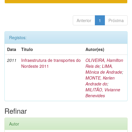
Anterior
1
Próxima
Registos:
Data
Título
Autor(es)
2011
Infraestrutura de transportes do
OLIVEIRA, Hamilton
Nordeste 2011
Reis de
;
LIMA,
Mônica de Andrade
;
MONTE, Kerlen
Andrade do
;
MILITÃO, Vivianne
Benevides
Refinar
Autor