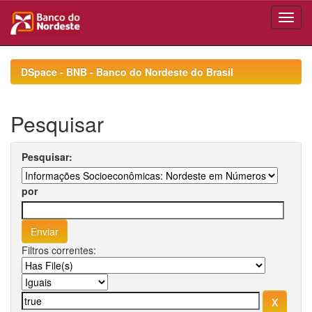
Skip
navigation
DSpace - BNB - Banco do Nordeste do Brasil
Pesquisar
Pesquisar:
por
Filtros correntes: