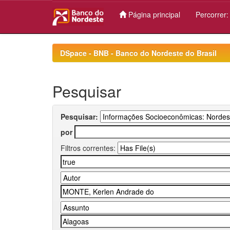
Página principal
Percorrer
Skip
navigation
DSpace - BNB - Banco do Nordeste do Brasil
Pesquisar
Pesquisar:
por
Filtros correntes: