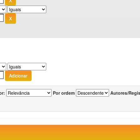
or:
Por ordem
Autores/Regi