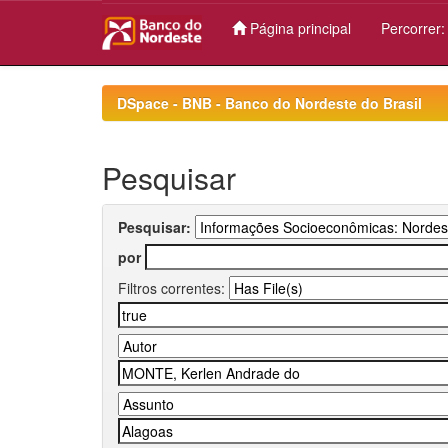
Página principal
Percorrer
Skip
navigation
DSpace - BNB - Banco do Nordeste do Brasil
Pesquisar
Pesquisar:
por
Filtros correntes: