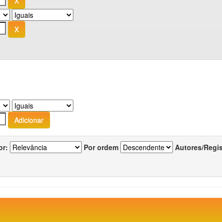
or:
Por ordem
Autores/Regi