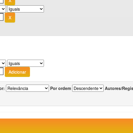
or:
Por ordem
Autores/Regi