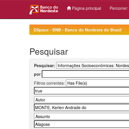
Página principal
Percorrer
Skip
navigation
DSpace - BNB - Banco do Nordeste do Brasil
Pesquisar
Pesquisar:
por
Filtros correntes: