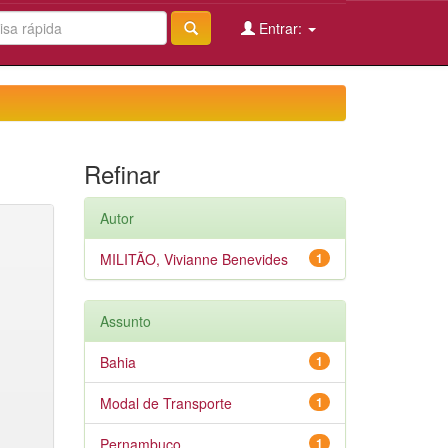
Entrar:
Refinar
Autor
MILITÃO, Vivianne Benevides
1
Assunto
Bahia
1
Modal de Transporte
1
Pernambuco
1