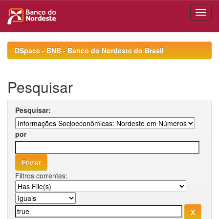
Skip
navigation
DSpace - BNB - Banco do Nordeste do Brasil
Pesquisar
Pesquisar:
por
Filtros correntes: