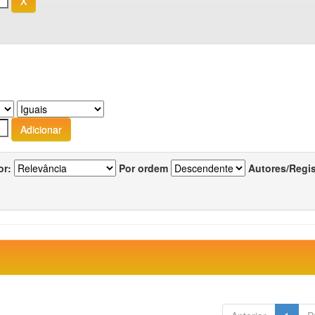
or:
Por ordem
Autores/Regi