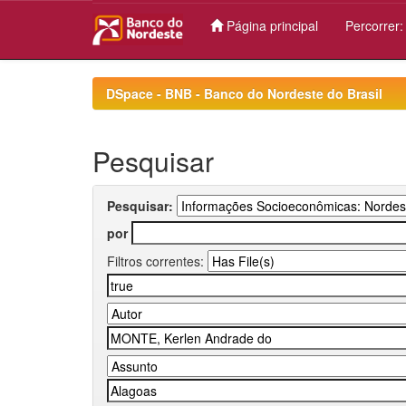
Página principal
Percorrer
Skip
navigation
DSpace - BNB - Banco do Nordeste do Brasil
Pesquisar
Pesquisar:
por
Filtros correntes: