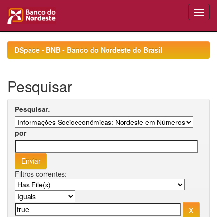
Skip
navigation
DSpace - BNB - Banco do Nordeste do Brasil
Pesquisar
Pesquisar:
por
Filtros correntes: