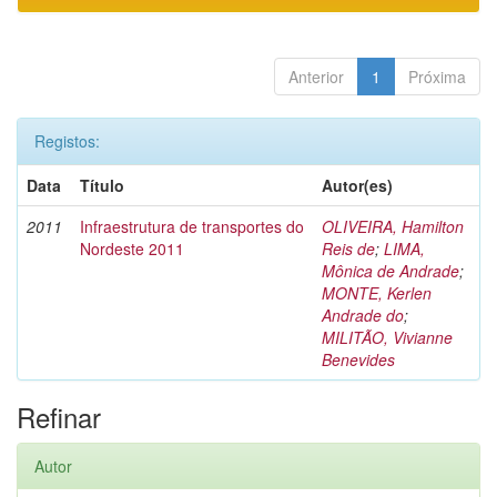
Anterior
1
Próxima
Registos:
Data
Título
Autor(es)
2011
Infraestrutura de transportes do
OLIVEIRA, Hamilton
Nordeste 2011
Reis de
;
LIMA,
Mônica de Andrade
;
MONTE, Kerlen
Andrade do
;
MILITÃO, Vivianne
Benevides
Refinar
Autor