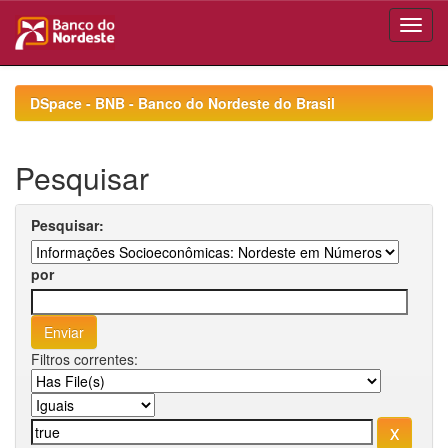
Skip
navigation
DSpace - BNB - Banco do Nordeste do Brasil
Pesquisar
Pesquisar:
por
Filtros correntes: