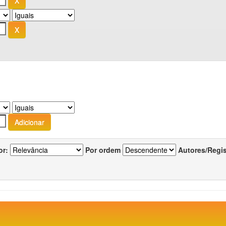
or:
Por ordem
Autores/Regi