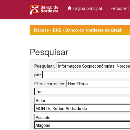
Página principal
Percorrer
Skip
navigation
DSpace - BNB - Banco do Nordeste do Brasil
Pesquisar
Pesquisar:
por
Filtros correntes: