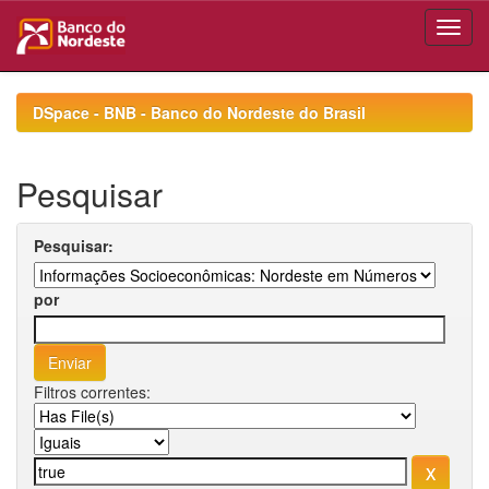
Skip
navigation
DSpace - BNB - Banco do Nordeste do Brasil
Pesquisar
Pesquisar:
por
Filtros correntes: