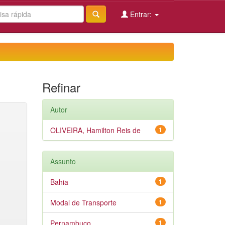
Entrar:
Refinar
Autor
OLIVEIRA, Hamilton Reis de
1
Assunto
Bahia
1
Modal de Transporte
1
Pernambuco
1