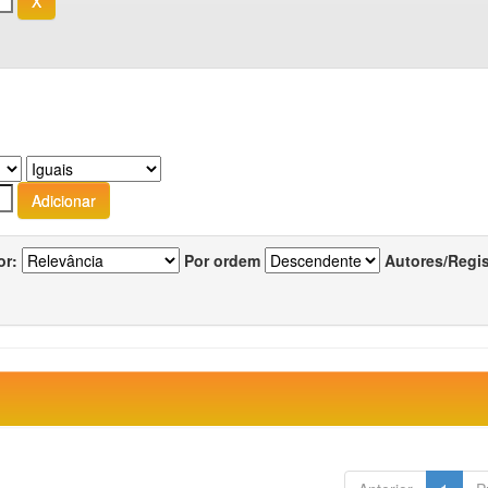
or:
Por ordem
Autores/Regi