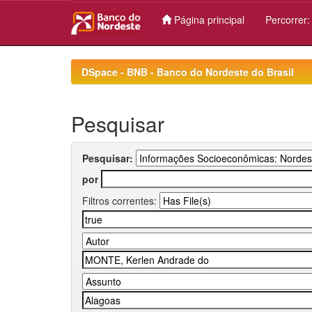
Página principal
Percorrer
Skip
navigation
DSpace - BNB - Banco do Nordeste do Brasil
Pesquisar
Pesquisar:
por
Filtros correntes: