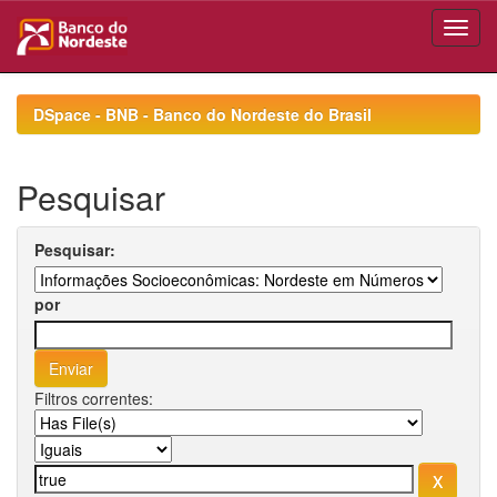
Skip
navigation
DSpace - BNB - Banco do Nordeste do Brasil
Pesquisar
Pesquisar:
por
Filtros correntes: