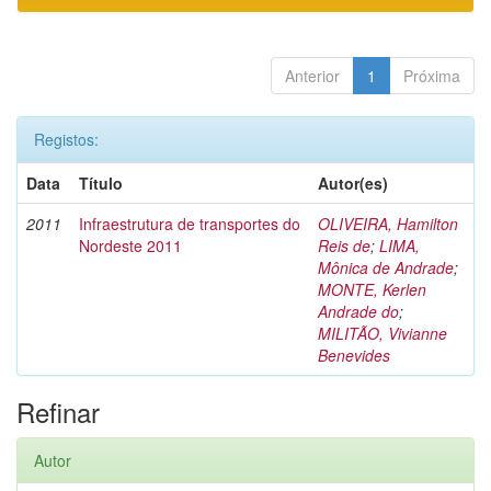
Anterior
1
Próxima
Registos:
Data
Título
Autor(es)
2011
Infraestrutura de transportes do
OLIVEIRA, Hamilton
Nordeste 2011
Reis de
;
LIMA,
Mônica de Andrade
;
MONTE, Kerlen
Andrade do
;
MILITÃO, Vivianne
Benevides
Refinar
Autor