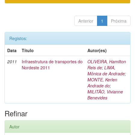
Anterior
1
Próxima
Registos:
Data
Título
Autor(es)
2011
Infraestrutura de transportes do
OLIVEIRA, Hamilton
Nordeste 2011
Reis de
;
LIMA,
Mônica de Andrade
;
MONTE, Kerlen
Andrade do
;
MILITÃO, Vivianne
Benevides
Refinar
Autor