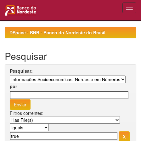
Skip
navigation
DSpace - BNB - Banco do Nordeste do Brasil
Pesquisar
Pesquisar:
por
Filtros correntes: