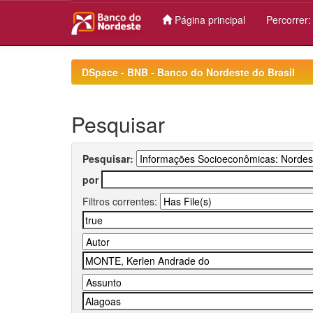
Página principal
Percorrer
Skip
navigation
DSpace - BNB - Banco do Nordeste do Brasil
Pesquisar
Pesquisar:
por
Filtros correntes: