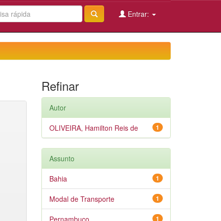
Entrar:
Refinar
Autor
OLIVEIRA, Hamilton Reis de
1
Assunto
Bahia
1
Modal de Transporte
1
Pernambuco
1