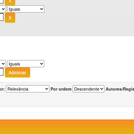
or:
Por ordem
Autores/Regi