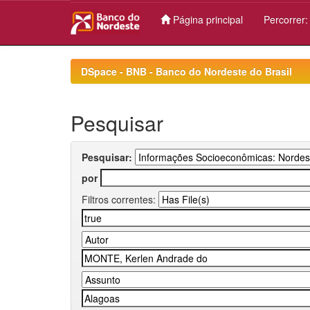
Página principal
Percorrer
Skip
navigation
DSpace - BNB - Banco do Nordeste do Brasil
Pesquisar
Pesquisar:
por
Filtros correntes: