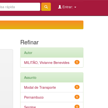
Entrar:
Refinar
Autor
MILITÃO, Vivianne Benevides
1
Assunto
Modal de Transporte
1
Pernambuco
1
Sergipe
1