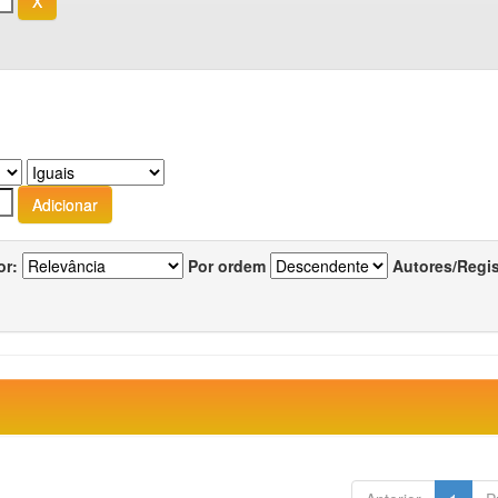
or:
Por ordem
Autores/Regi