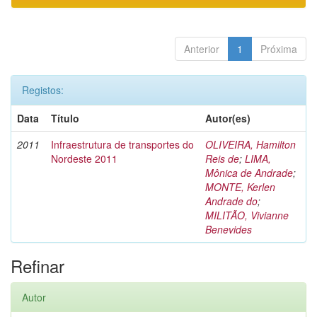
Anterior
1
Próxima
Registos:
Data
Título
Autor(es)
2011
Infraestrutura de transportes do
OLIVEIRA, Hamilton
Nordeste 2011
Reis de
;
LIMA,
Mônica de Andrade
;
MONTE, Kerlen
Andrade do
;
MILITÃO, Vivianne
Benevides
Refinar
Autor