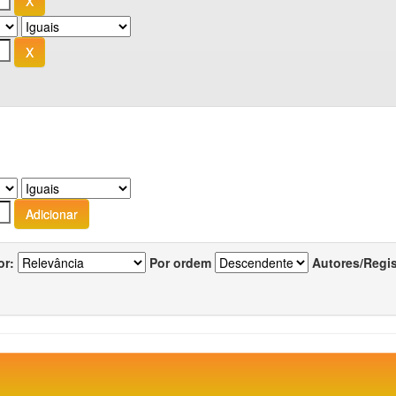
or:
Por ordem
Autores/Regi