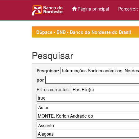
Página principal
Percorrer
Skip
navigation
DSpace - BNB - Banco do Nordeste do Brasil
Pesquisar
Pesquisar:
por
Filtros correntes: