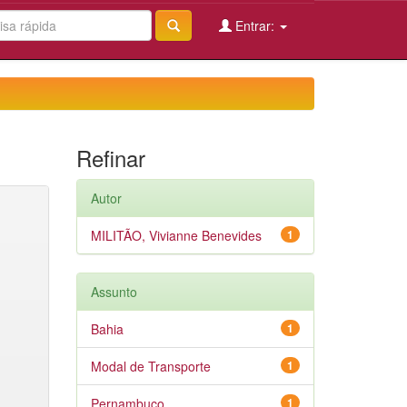
Entrar:
Refinar
Autor
MILITÃO, Vivianne Benevides
1
Assunto
Bahia
1
Modal de Transporte
1
Pernambuco
1