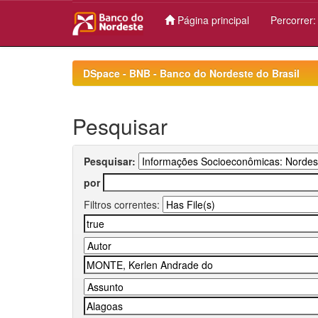
Página principal
Percorrer
Skip
navigation
DSpace - BNB - Banco do Nordeste do Brasil
Pesquisar
Pesquisar:
por
Filtros correntes: