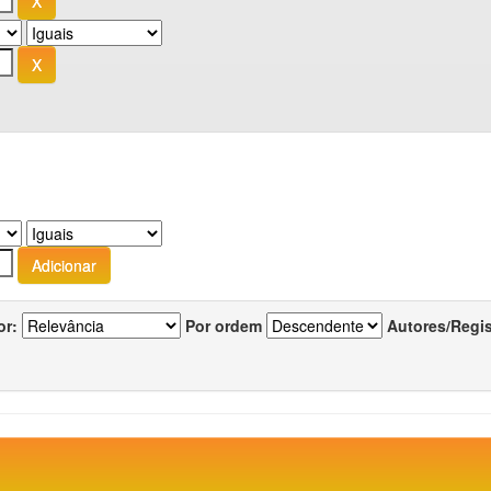
or:
Por ordem
Autores/Regi