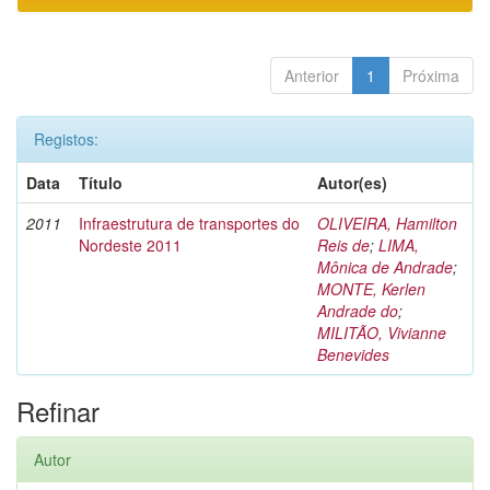
Anterior
1
Próxima
Registos:
Data
Título
Autor(es)
2011
Infraestrutura de transportes do
OLIVEIRA, Hamilton
Nordeste 2011
Reis de
;
LIMA,
Mônica de Andrade
;
MONTE, Kerlen
Andrade do
;
MILITÃO, Vivianne
Benevides
Refinar
Autor