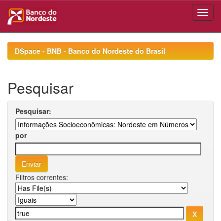
Skip
navigation
DSpace - BNB - Banco do Nordeste do Brasil
Pesquisar
Pesquisar:
por
Filtros correntes: