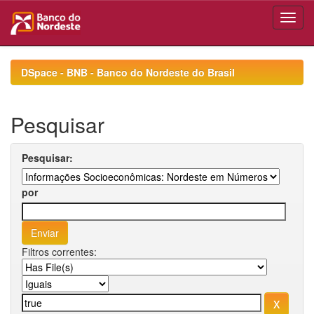
Skip
navigation
DSpace - BNB - Banco do Nordeste do Brasil
Pesquisar
Pesquisar:
por
Filtros correntes: