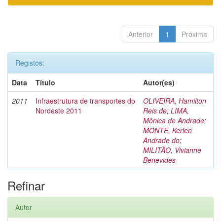
Anterior
1
Próxima
Registos:
Data
Título
Autor(es)
2011
Infraestrutura de transportes do
OLIVEIRA, Hamilton
Nordeste 2011
Reis de
;
LIMA,
Mônica de Andrade
;
MONTE, Kerlen
Andrade do
;
MILITÃO, Vivianne
Benevides
Refinar
Autor