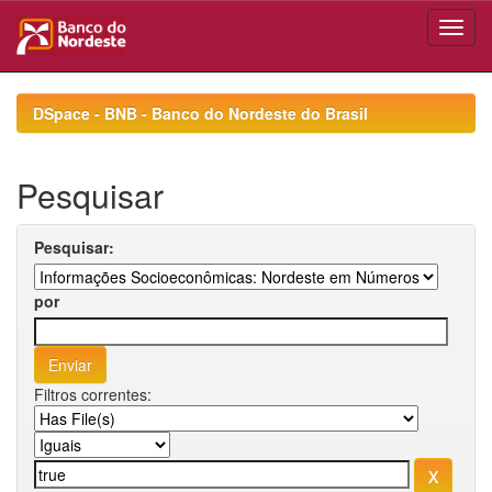
Skip
navigation
DSpace - BNB - Banco do Nordeste do Brasil
Pesquisar
Pesquisar:
por
Filtros correntes: