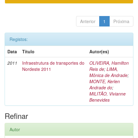
Anterior
1
Próxima
Registos:
Data
Título
Autor(es)
2011
Infraestrutura de transportes do
OLIVEIRA, Hamilton
Nordeste 2011
Reis de
;
LIMA,
Mônica de Andrade
;
MONTE, Kerlen
Andrade do
;
MILITÃO, Vivianne
Benevides
Refinar
Autor