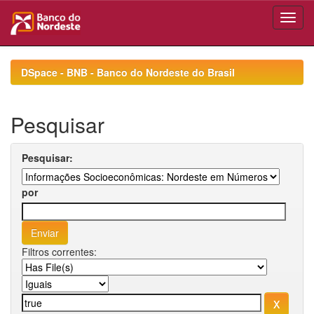
Skip
navigation
DSpace - BNB - Banco do Nordeste do Brasil
Pesquisar
Pesquisar:
por
Filtros correntes: