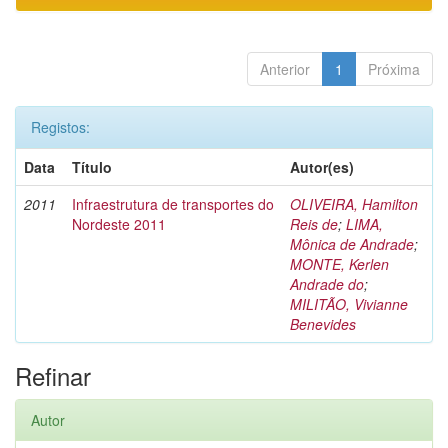
Anterior
1
Próxima
Registos:
Data
Título
Autor(es)
2011
Infraestrutura de transportes do
OLIVEIRA, Hamilton
Nordeste 2011
Reis de
;
LIMA,
Mônica de Andrade
;
MONTE, Kerlen
Andrade do
;
MILITÃO, Vivianne
Benevides
Refinar
Autor