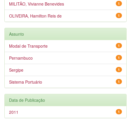
MILITÃO, Vivianne Benevides
1
OLIVEIRA, Hamilton Reis de
1
Assunto
Modal de Transporte
1
Pernambuco
1
Sergipe
1
Sistema Portuário
1
Data de Publicação
2011
1