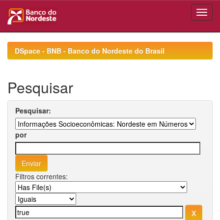
Skip
navigation
DSpace - BNB - Banco do Nordeste do Brasil
Pesquisar
Pesquisar:
por
Filtros correntes: