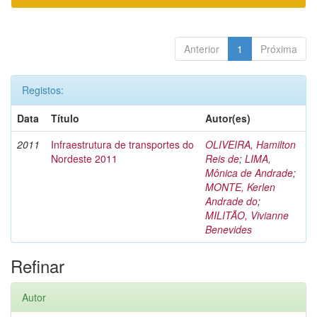
Anterior
1
Próxima
Registos:
Data
Título
Autor(es)
2011
Infraestrutura de transportes do
OLIVEIRA, Hamilton
Nordeste 2011
Reis de
;
LIMA,
Mônica de Andrade
;
MONTE, Kerlen
Andrade do
;
MILITÃO, Vivianne
Benevides
Refinar
Autor