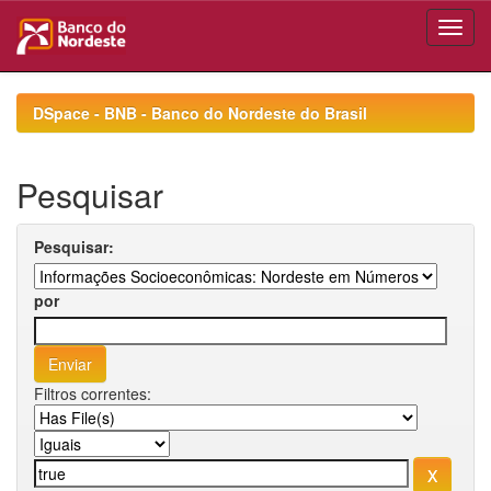
Skip
navigation
DSpace - BNB - Banco do Nordeste do Brasil
Pesquisar
Pesquisar:
por
Filtros correntes: