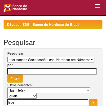
Skip
navigation
DSpace - BNB - Banco do Nordeste do Brasil
Pesquisar
Pesquisar:
por
Filtros correntes: