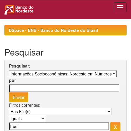
Skip
navigation
DSpace - BNB - Banco do Nordeste do Brasil
Pesquisar
Pesquisar:
por
Filtros correntes: