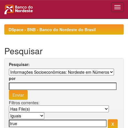
Skip
navigation
DSpace - BNB - Banco do Nordeste do Brasil
Pesquisar
Pesquisar:
por
Filtros correntes: