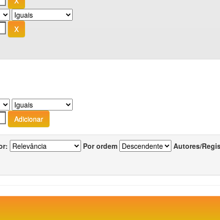
or:
Por ordem
Autores/Regi