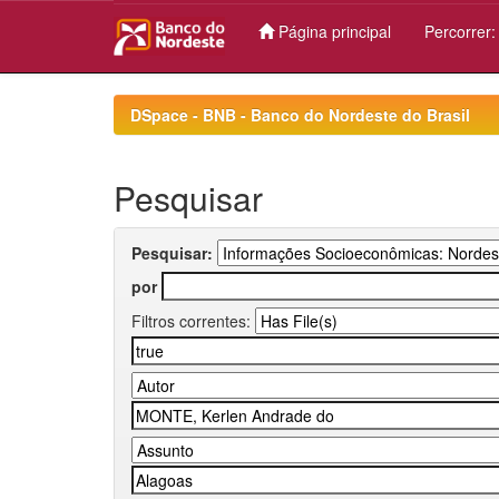
Página principal
Percorrer
Skip
navigation
DSpace - BNB - Banco do Nordeste do Brasil
Pesquisar
Pesquisar:
por
Filtros correntes: