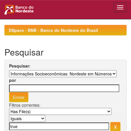
Skip
navigation
DSpace - BNB - Banco do Nordeste do Brasil
Pesquisar
Pesquisar:
por
Filtros correntes: