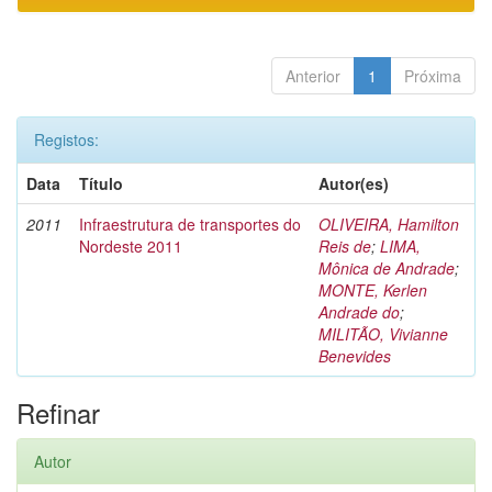
Anterior
1
Próxima
Registos:
Data
Título
Autor(es)
2011
Infraestrutura de transportes do
OLIVEIRA, Hamilton
Nordeste 2011
Reis de
;
LIMA,
Mônica de Andrade
;
MONTE, Kerlen
Andrade do
;
MILITÃO, Vivianne
Benevides
Refinar
Autor