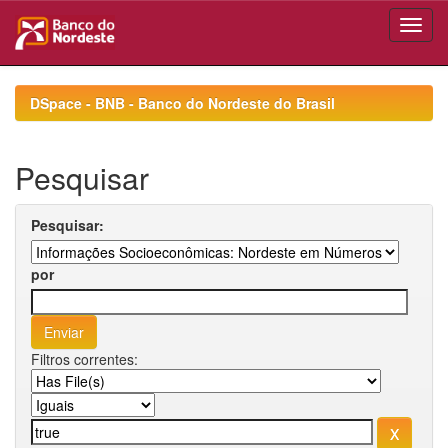
Skip
navigation
DSpace - BNB - Banco do Nordeste do Brasil
Pesquisar
Pesquisar:
por
Filtros correntes: