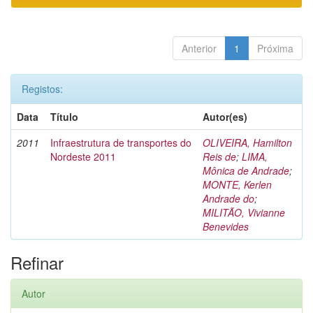
Anterior
1
Próxima
Registos:
Data
Título
Autor(es)
2011
Infraestrutura de transportes do
OLIVEIRA, Hamilton
Nordeste 2011
Reis de
;
LIMA,
Mônica de Andrade
;
MONTE, Kerlen
Andrade do
;
MILITÃO, Vivianne
Benevides
Refinar
Autor