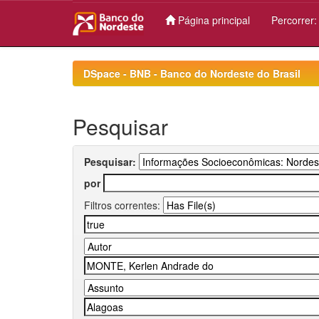
Página principal
Percorrer
Skip
navigation
DSpace - BNB - Banco do Nordeste do Brasil
Pesquisar
Pesquisar:
por
Filtros correntes: