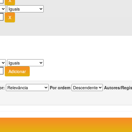
or:
Por ordem
Autores/Regi