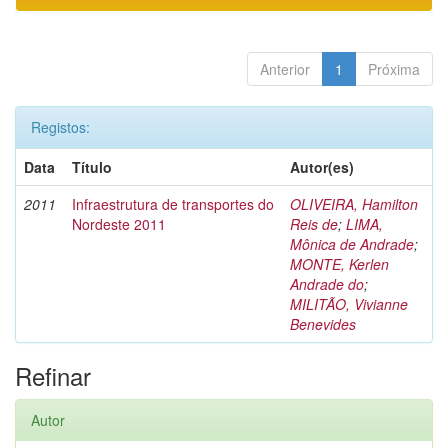
Anterior
1
Próxima
Registos:
Data
Título
Autor(es)
2011
Infraestrutura de transportes do
OLIVEIRA, Hamilton
Nordeste 2011
Reis de
;
LIMA,
Mônica de Andrade
;
MONTE, Kerlen
Andrade do
;
MILITÃO, Vivianne
Benevides
Refinar
Autor