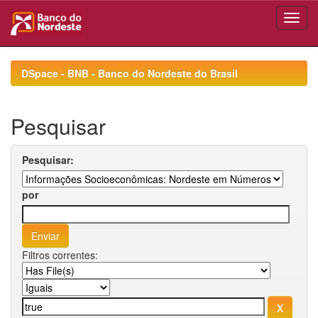
Skip
navigation
DSpace - BNB - Banco do Nordeste do Brasil
Pesquisar
Pesquisar:
por
Filtros correntes: