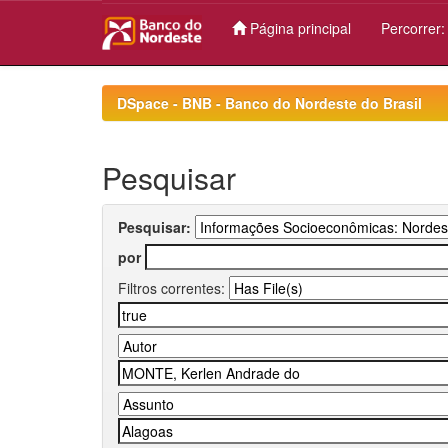
Página principal
Percorrer
Skip
navigation
DSpace - BNB - Banco do Nordeste do Brasil
Pesquisar
Pesquisar:
por
Filtros correntes: