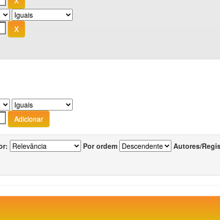
or:
Por ordem
Autores/Regi