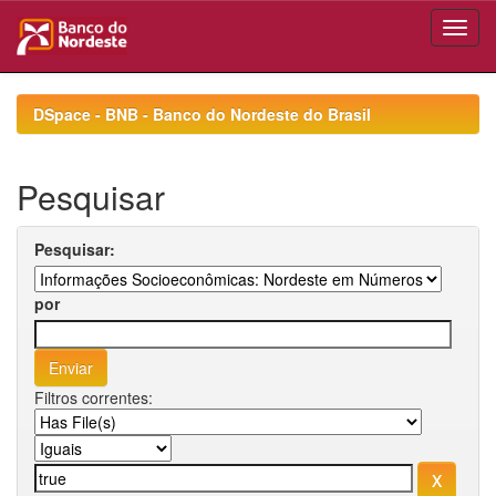
Skip
navigation
DSpace - BNB - Banco do Nordeste do Brasil
Pesquisar
Pesquisar:
por
Filtros correntes: