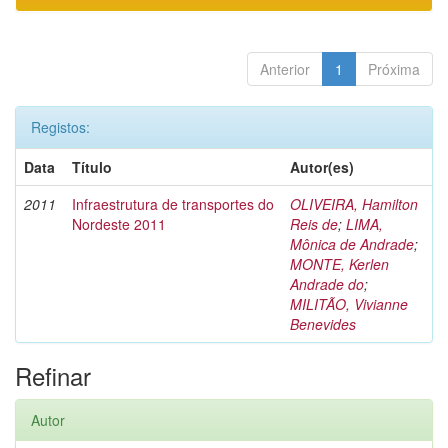
Anterior
1
Próxima
Registos:
Data
Título
Autor(es)
2011
Infraestrutura de transportes do
OLIVEIRA, Hamilton
Nordeste 2011
Reis de
;
LIMA,
Mônica de Andrade
;
MONTE, Kerlen
Andrade do
;
MILITÃO, Vivianne
Benevides
Refinar
Autor