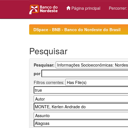
Página principal
Percorrer
Skip
navigation
DSpace - BNB - Banco do Nordeste do Brasil
Pesquisar
Pesquisar:
por
Filtros correntes: