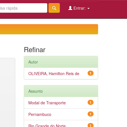
Entrar:
Refinar
Autor
OLIVEIRA, Hamilton Reis de
1
Assunto
Modal de Transporte
1
Pernambuco
1
Rio Grande do Norte
1