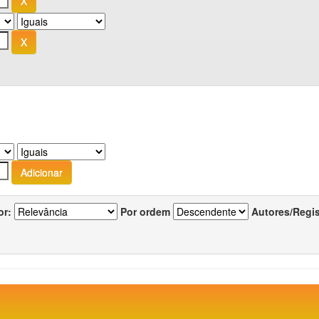
or:
Por ordem
Autores/Regi