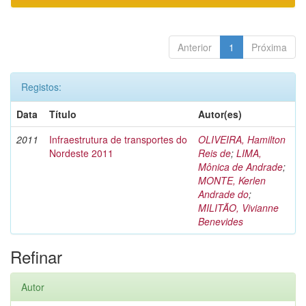
Anterior
1
Próxima
Registos:
Data
Título
Autor(es)
2011
Infraestrutura de transportes do
OLIVEIRA, Hamilton
Nordeste 2011
Reis de
;
LIMA,
Mônica de Andrade
;
MONTE, Kerlen
Andrade do
;
MILITÃO, Vivianne
Benevides
Refinar
Autor