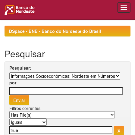
Skip
navigation
DSpace - BNB - Banco do Nordeste do Brasil
Pesquisar
Pesquisar:
por
Filtros correntes: