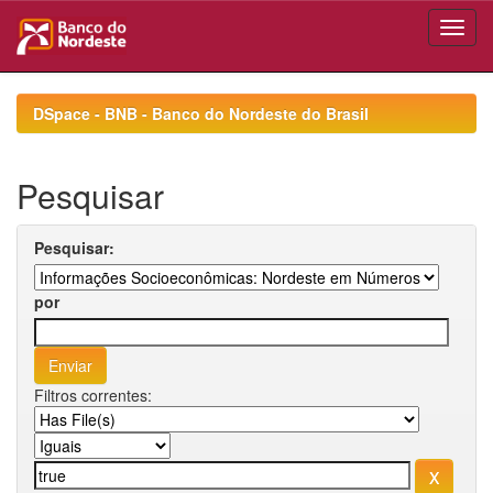
Skip
navigation
DSpace - BNB - Banco do Nordeste do Brasil
Pesquisar
Pesquisar:
por
Filtros correntes: