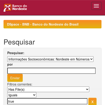
Skip
navigation
DSpace - BNB - Banco do Nordeste do Brasil
Pesquisar
Pesquisar:
por
Filtros correntes: