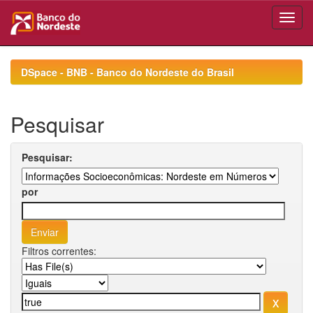
Skip
navigation
DSpace - BNB - Banco do Nordeste do Brasil
Pesquisar
Pesquisar:
por
Filtros correntes: