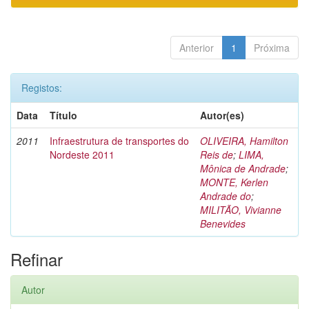
Anterior
1
Próxima
Registos:
Data
Título
Autor(es)
2011
Infraestrutura de transportes do
OLIVEIRA, Hamilton
Nordeste 2011
Reis de
;
LIMA,
Mônica de Andrade
;
MONTE, Kerlen
Andrade do
;
MILITÃO, Vivianne
Benevides
Refinar
Autor