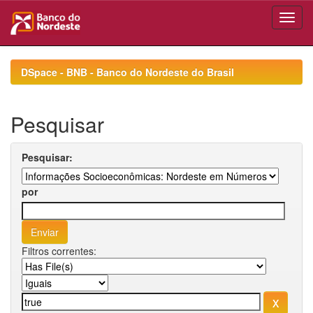
Skip
navigation
DSpace - BNB - Banco do Nordeste do Brasil
Pesquisar
Pesquisar:
por
Filtros correntes: