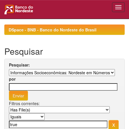
Skip
navigation
DSpace - BNB - Banco do Nordeste do Brasil
Pesquisar
Pesquisar:
por
Filtros correntes: