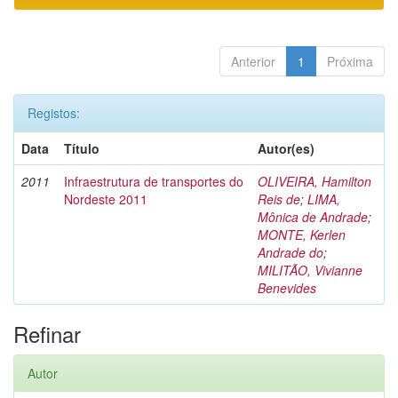
Anterior
1
Próxima
Registos:
Data
Título
Autor(es)
2011
Infraestrutura de transportes do
OLIVEIRA, Hamilton
Nordeste 2011
Reis de
;
LIMA,
Mônica de Andrade
;
MONTE, Kerlen
Andrade do
;
MILITÃO, Vivianne
Benevides
Refinar
Autor