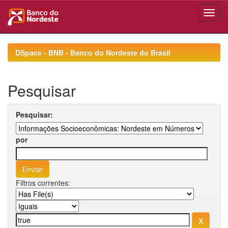
Skip
navigation
DSpace - BNB - Banco do Nordeste do Brasil
Pesquisar
Pesquisar:
por
Filtros correntes: