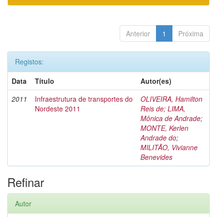
Anterior
1
Próxima
Registos:
Data
Título
Autor(es)
2011
Infraestrutura de transportes do
OLIVEIRA, Hamilton
Nordeste 2011
Reis de
;
LIMA,
Mônica de Andrade
;
MONTE, Kerlen
Andrade do
;
MILITÃO, Vivianne
Benevides
Refinar
Autor