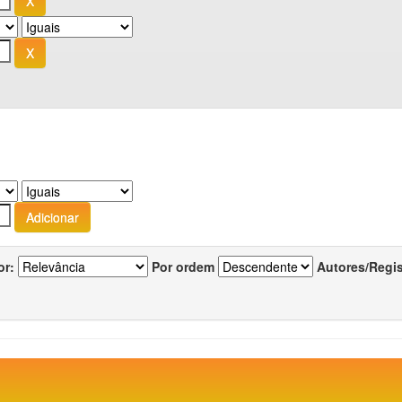
or:
Por ordem
Autores/Regi