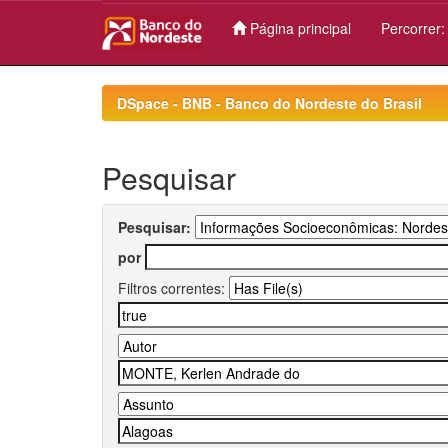
Página principal
Percorrer
Skip
navigation
DSpace - BNB - Banco do Nordeste do Brasil
Pesquisar
Pesquisar:
por
Filtros correntes: