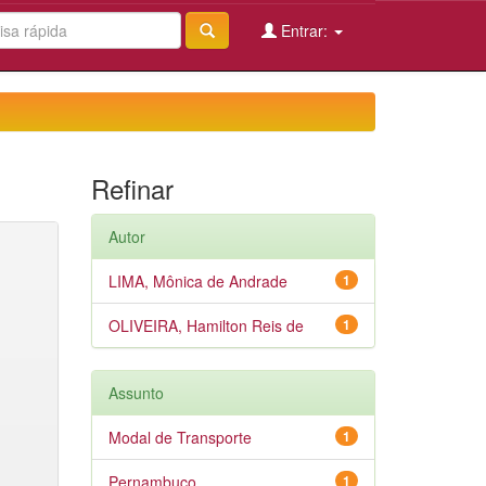
Entrar:
Refinar
Autor
LIMA, Mônica de Andrade
1
OLIVEIRA, Hamilton Reis de
1
Assunto
Modal de Transporte
1
Pernambuco
1