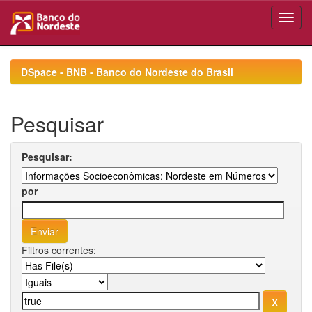
Skip
navigation
DSpace - BNB - Banco do Nordeste do Brasil
Pesquisar
Pesquisar:
por
Filtros correntes: