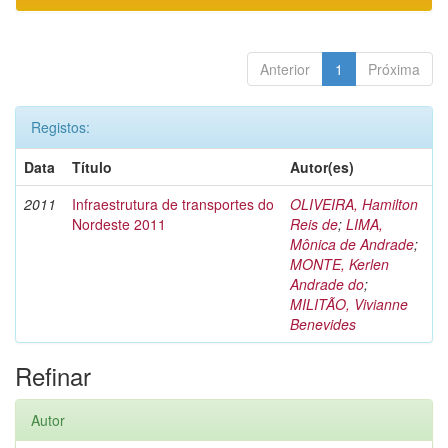
Anterior
1
Próxima
Registos:
Data
Título
Autor(es)
2011
Infraestrutura de transportes do
OLIVEIRA, Hamilton
Nordeste 2011
Reis de
;
LIMA,
Mônica de Andrade
;
MONTE, Kerlen
Andrade do
;
MILITÃO, Vivianne
Benevides
Refinar
Autor