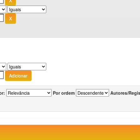
or:
Por ordem
Autores/Regi