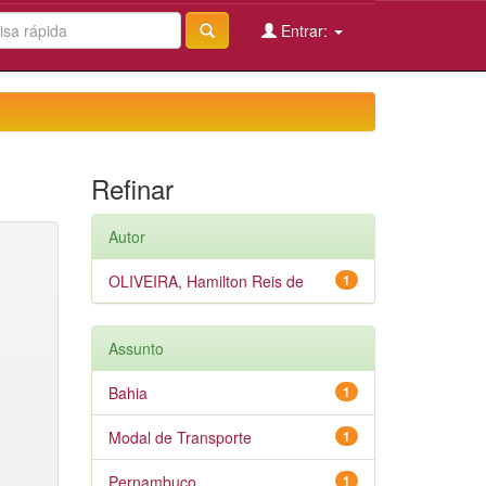
Entrar:
Refinar
Autor
OLIVEIRA, Hamilton Reis de
1
Assunto
Bahia
1
Modal de Transporte
1
Pernambuco
1