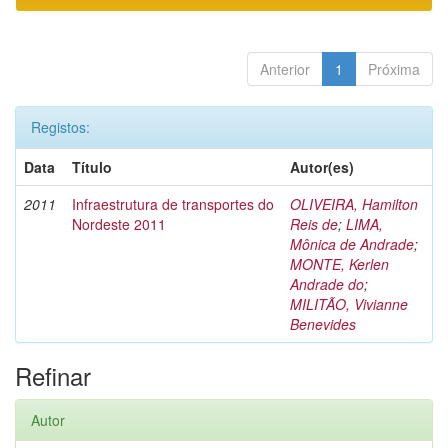
Anterior
1
Próxima
Registos:
Data
Título
Autor(es)
2011
Infraestrutura de transportes do
OLIVEIRA, Hamilton
Nordeste 2011
Reis de
;
LIMA,
Mônica de Andrade
;
MONTE, Kerlen
Andrade do
;
MILITÃO, Vivianne
Benevides
Refinar
Autor