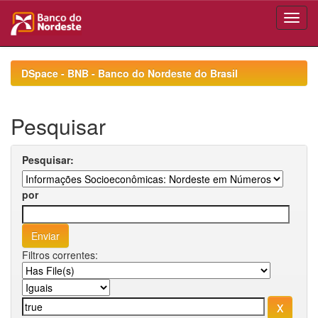
Skip
navigation
DSpace - BNB - Banco do Nordeste do Brasil
Pesquisar
Pesquisar:
por
Filtros correntes: