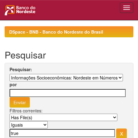
Skip
navigation
DSpace - BNB - Banco do Nordeste do Brasil
Pesquisar
Pesquisar:
por
Filtros correntes: