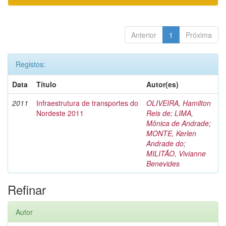
Anterior
1
Próxima
Registos:
Data
Título
Autor(es)
2011
Infraestrutura de transportes do
OLIVEIRA, Hamilton
Nordeste 2011
Reis de
;
LIMA,
Mônica de Andrade
;
MONTE, Kerlen
Andrade do
;
MILITÃO, Vivianne
Benevides
Refinar
Autor